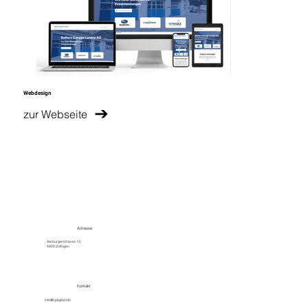
Webdesign
zur Webseite
Adresse
Aarburgerstrasse 13,
4800 Zofingen
Kontakt
info@cjdigital.info