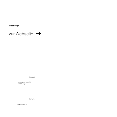
Webdesign
zur Webseite
Adresse
Aarburgerstrasse 13,
4800 Zofingen
Kontakt
info@cjdigital.info