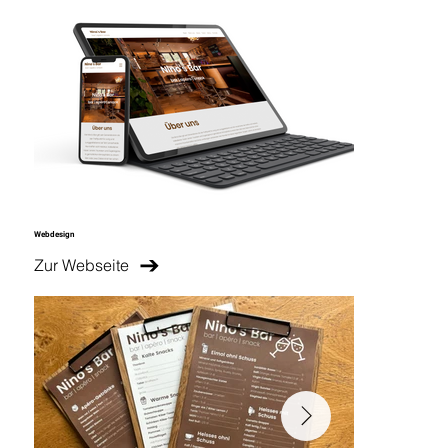
Webdesign
Zur Webseite