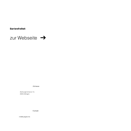
Barrierefreiheit
zur Webseite
Adresse
Aarburgerstrasse 13,
4800 Zofingen
Kontakt
info@cjdigital.info