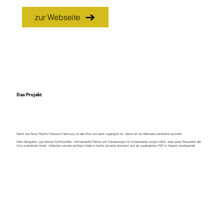
zur Webseite
Das Projekt
Damit das Body Rhythm Festival in Hamburg für alle offen und leicht zugänglich ist, haben wir die Webseite barrierefrei optimiert.
Klare Navigation, gut lesbare Schriftgrößen, kontrastreiche Farben und Anpassungen für Screenreader sorgen dafür, dass jeder Besucherin alle
Infos problemlos findet. Außerdem wurden wichtige Inhalte in leichte Sprache übersetzt und als zugängliches PDF im Header bereitgestellt.